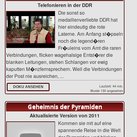
Telefonieren in der DDR
Die sonst so
medaillenverliebte DDR hat
hier eindeutig die rote
Laterne. Am Anfang st�pseln
noch die legend�ren
Fr�uleins vom Amt die raren
Verbindungen, flicken wagehalsige Entst�rer die
blanken Leitungen, stehen Schlangen vor ewig
kaputten M�nzfernsprechern. Weil die Verbindungen
der Post nie ausreichen, ...
Laufzeit: 44 min.
DOKU ANSEHEN
Wurde 130 angesehen
Geheimnis der Pyramiden
Aktualisierte Version von 2011
Kommen sie mit auf eine
spannende Reise in die Welt
der Pyramiden und blicken