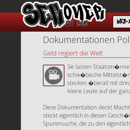
WEB-
Dokumentationen Poli
Geld regiert die Welt
Sie lassen Staatsm�nner
schw�bische Mittelst�nd
stecken �berall mit dri
kleine Leute auf der gan
Diese Dokumentation deckt Macht
steckt eigentlich in diesen Gesch
Spurensuche, die zu den eigentlic