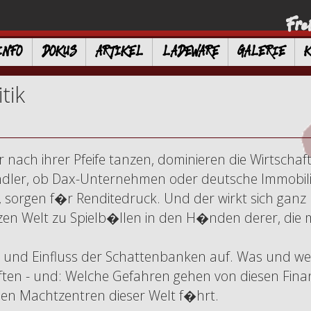
Fre
INFO
DOKUS
ARTIKEL
LADEWARE
GALERIE
tik
 nach ihrer Pfeife tanzen, dominieren die Wirtscha
ler, ob Dax-Unternehmen oder deutsche Immobilien
n, sorgen f�r Renditedruck. Und der wirkt sich gan
zen Welt zu Spielb�llen in den H�nden derer, die mit
 und Einfluss der Schattenbanken auf. Was und w
�ften - und: Welche Gefahren gehen von diesen Fin
hen Machtzentren dieser Welt f�hrt.