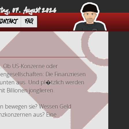
itag, 07. August 2026
KONTAKT
FAQ
ft. Ob US-Konzerne oder
gesellschaften: Die Finanzriesen
z unten aus. Und pl�tzlich werden
 Billionen jonglieren.
en bewegen sie? Wessen Geld
anzkonzernen aus? Eine