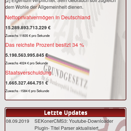
[2] Eigentum verpflichtet. Sein Gebrauch soll zugleich
dem Wohle der Allgemeinheit dienen.
Nettoprivatvermögen in Deutschland
15.289.893.715.596 €
Zuwachs 11835 € pro Sekunde
Das reichste Prozent besitzt 34 %
5.198.563.996.650 €
Zuwachs 4024 € pro Sekunde
Staatsverschuldung
1.665.327.464.434 €
Zuwachs -1584 € pro Sekunde
Letzte Updates
08.09.2019
SEKonerCMS3: Youtube-Downloader
Plugin- Titel Parser aktualisiert.